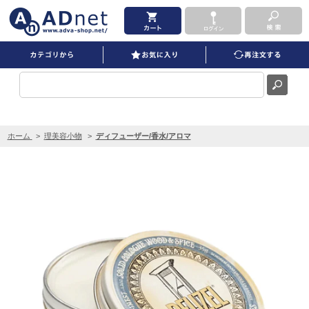
REUZEL solid Cologne Balm 35g を買うならADNET
ホーム
>
理美容小物
>
ディフューザー/香水/アロマ