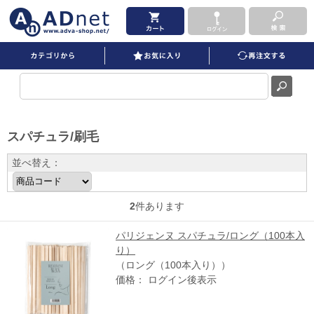
スパチュラ/刷毛 を買うならADNET
スパチュラ/刷毛
並べ替え：
2
件あります
パリジェンヌ スパチュラ/ロング（100本入
り）
（ロング（100本入り））
価格： ログイン後表示