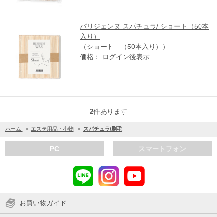
パリジェンヌ スパチュラ/ ショート（50本
入り）
（ショート （50本入り））
価格： ログイン後表示
2
件あります
ホーム
>
エステ用品・小物
>
スパチュラ/刷毛
PC
スマートフォン
お買い物ガイド