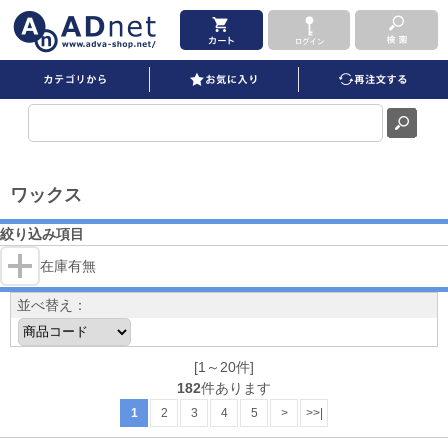
ワックス を買うならADNET
ワックス
絞り込み項目
在庫有無
並べ替え：
[1～20件]
182
件あります
1
2
3
4
5
>
>>|