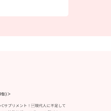
30包)＞
ンCサプリメント！ 現代人に不足して