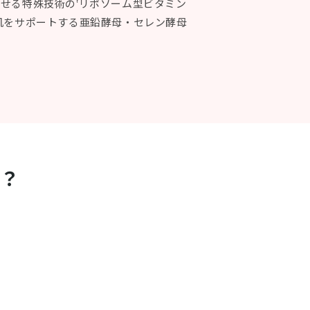
せる特殊技術の‛リポソーム型ビタミン
肌をサポートする亜鉛酵母・セレン酵母
も？