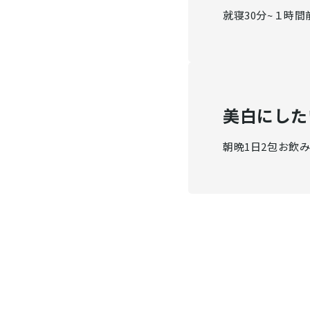
就寝30分~１時
美白にした
朝晩1日2包お飲