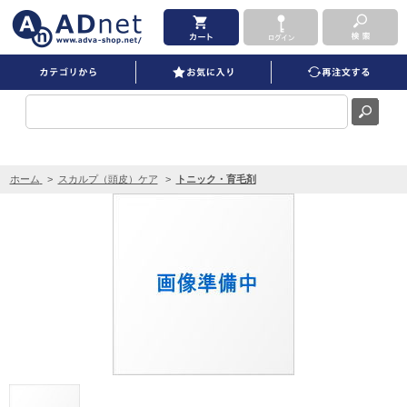
ナカノ フォリッジ スキャルプＥ ＥＸ-ＧＭ ４８０ｍｌ を買うならADNET
ホーム
>
スカルプ（頭皮）ケア
>
トニック・育毛剤