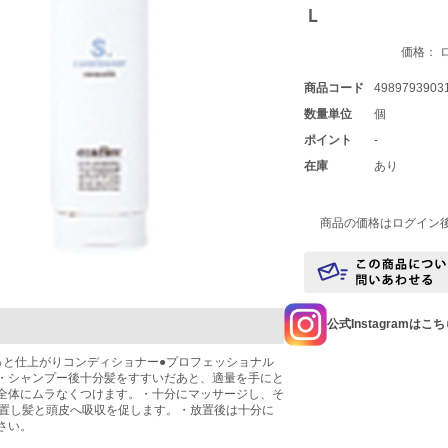
Ｌ
価格： 
商品コード
4989793903
数量単位
個
ポイント
-
在庫
あり
商品の価格はログイン
公式Instagramはこ
っと仕上がりコンディショナー●プロフェッショナル
・シャンプー後十分髪をすすいだあと、適量を手にと
全体にムラなくつけます。・十分にマッサージし、そ
放置し髪と頭皮へ吸収を促します。・放置後は十分に
さい。