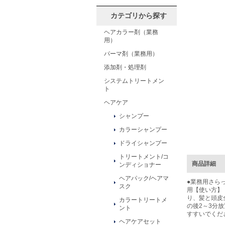
カテゴリから探す
ヘアカラー剤（業務
用）
パーマ剤（業務用）
添加剤・処理剤
システムトリートメン
ト
ヘアケア
シャンプー
カラーシャンプー
ドライシャンプー
トリートメント/コ
商品詳細
ンディショナー
ヘアパック/ヘアマ
●業務用さら
スク
用【使い方】
り、髪と頭皮
カラートリートメ
の後2～3分
ント
すすいでくだ
ヘアケアセット