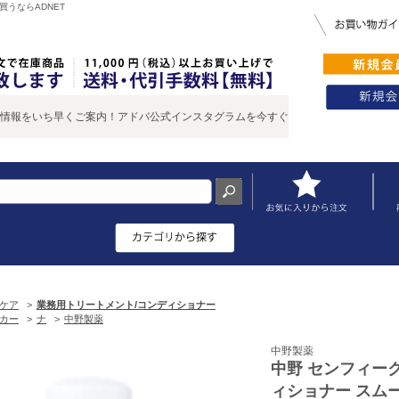
買うならADNET
をいち早くご案内！アドバ公式インスタグラムを今すぐチェック♪
ケア
>
業務用トリートメント/コンディショナー
カー
>
ナ
>
中野製薬
中野製薬
中野 センフィーク
ィショナー スムー