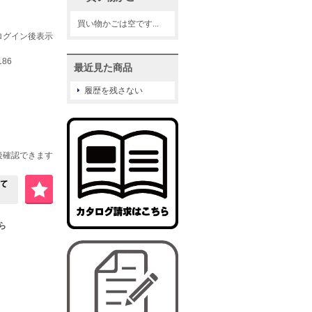
買い物かごは空です...
ログイン後表示
186
最近見た商品
履歴を残さない
後確認できます
ちら