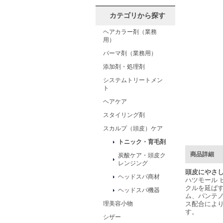
カテゴリから探す
ヘアカラー剤（業務
用）
パーマ剤（業務用）
添加剤・処理剤
システムトリートメン
ト
ヘアケア
スタイリング剤
スカルプ（頭皮）ケア
トニック・育毛剤
商品詳細
炭酸ケア・頭皮ク
レンジング
頭皮にやさ
ヘッドスパ商材
ハツモール 
クルを延ば
ヘッドスパ機器
ム、パンテノ
ス配合によ
理美容小物
す。
シザー