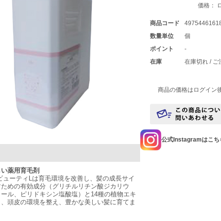
価格： 
商品コード
4975446161
数量単位
個
ポイント
-
在庫
在庫切れ / 
商品の価格はログイン
公式Instagramはこ
しい薬用育毛剤
ビューティLは育毛環境を改善し、髪の成長サイ
すための有効成分（グリチルリチン酸ジカリウ
ール、ピリドキシン塩酸塩）と14種の植物エキ
り、頭皮の環境を整え、豊かな美しい髪に育てま