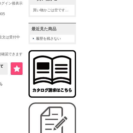
ログイン後表示
買い物かごは空です...
805
最近見た商品
ご注文は受付中
履歴を残さない
後確認できます
ちら