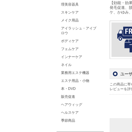
【効能・効
理美容器具
発毛促進、
ケ、かゆみ
スキンケア
メイク用品
アイラッシュ・アイブ
ロウ
ボディケア
フェムケア
インナーケア
ネイル
業務用エステ機器
ユー
エステ用品・小物
この商品に寄
本・DVD
レビューを評
販売促進
ヘアウィッグ
ヘルスケア
季節商品