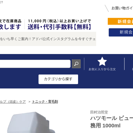
ET
早くご案内！アドバ公式インスタグラムを今すぐチェック♪
ルプ（頭皮）ケア
>
トニック・育毛剤
田村治照堂
ハツモール ビュー
務用 1000ml