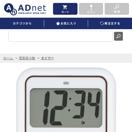
非接触タイマー TD-422 ホワイト を買うならADNET
ホーム
>
理美容小物
>
タイマー