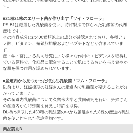
す。
■21種21株のエリート菌が作り出す「ソイ・フローラ」
PS-B1は厳選した乳酸菌を使い、特許製法で作られた乳酸菌の代謝
産物です。
その内容成分には400種類以上の成分が確認されており、各種アミ
ノ酸、ビタミン、短鎖脂肪酸およびペプチドなどが含まれていま
す。
産・学・官による共同研究により様々な作用のエビデンスを取得し
ている原料で、化粧品に配合することで肌にうるおいを与え健やか
な肌を保つ作用が認められています。
■産道内から見つかった特別な乳酸菌「マム・フローラ」
以前より、妊娠後期の妊婦さんの産道内で乳酸菌が増えることが分
かっていました。
その産道内乳酸菌について久留米大学と共同研究を行い、妊婦さん
の産道内から特殊菌を発見し特許を取得。
DL-8は採取した450種の乳酸菌の中から厳選された8株の産道内乳酸
菌を使い作られた代謝産物です。
商品説明3