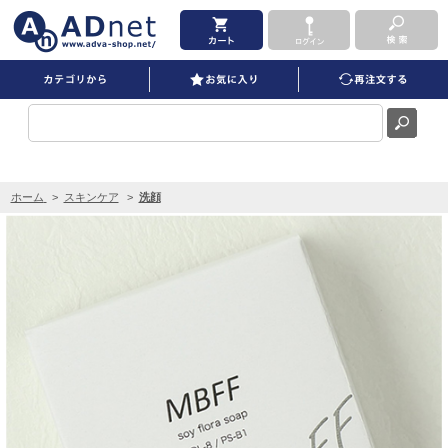
MBFF ソイフローラソープ PRO を買うならADNET
ホーム
>
スキンケア
>
洗顔