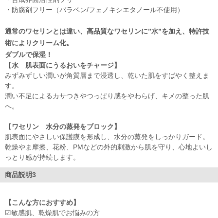
・防腐剤フリー（パラベン/フェノキシエタノール不使用）
通常のワセリンとは違い、高品質なワセリンに”水”を加え、特許技
術によりクリーム化。
ダブルで保湿！
【
水 肌表面にうるおいをチャージ】
みずみずしい潤いが角質層まで浸透し、乾いた肌をすばやく整えま
す。
潤い不足によるカサつきやつっぱり感をやわらげ、キメの整った肌
へ。
【
ワセリン 水分の蒸発をブロック】
肌表面にやさしい保護膜を形成し、水分の蒸発をしっかりガード。
乾燥やま摩擦、花粉、PMなどの外的刺激から肌を守り、心地よいし
っとり感が持続します。
商品説明3
【こんな方におすすめ】
☑敏感肌、乾燥肌でお悩みの方