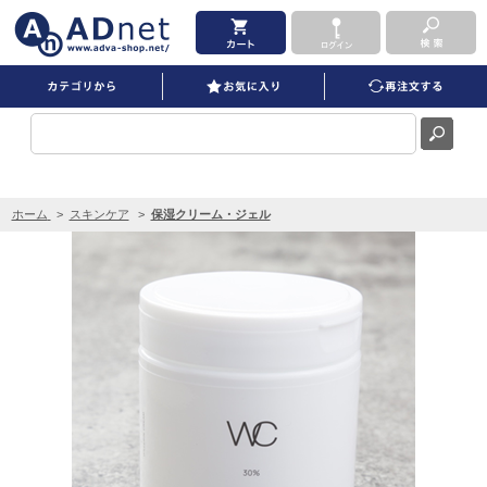
WCクリーム 250ml を買うならADNET
ホーム
>
スキンケア
>
保湿クリーム・ジェル