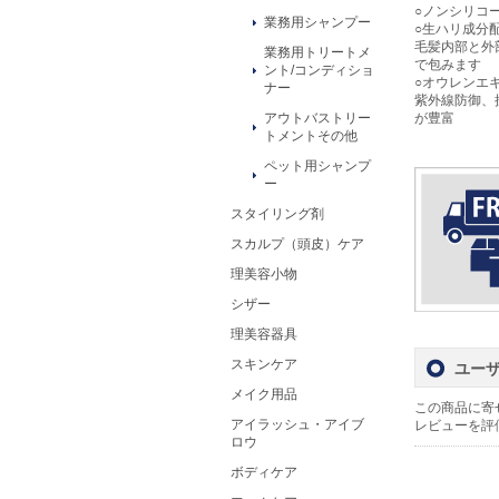
○ノンシリコ
業務用シャンプー
○生ハリ成分
毛髪内部と外
業務用トリートメ
で包みます
ント/コンディショ
○オウレンエ
ナー
紫外線防御、
が豊富
アウトバストリー
トメントその他
ペット用シャンプ
ー
スタイリング剤
スカルプ（頭皮）ケア
理美容小物
シザー
理美容器具
スキンケア
ユー
メイク用品
この商品に寄
アイラッシュ・アイブ
レビューを評
ロウ
ボディケア