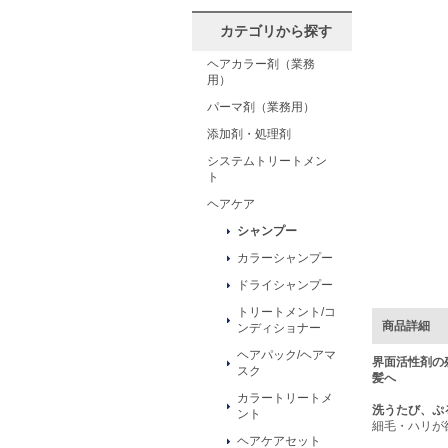
カテゴリから探す
ヘアカラー剤（業務
用）
パーマ剤（業務用）
添加剤・処理剤
システムトリートメン
ト
ヘアケア
シャンプー
カラーシャンプー
ドライシャンプー
トリートメント/コ
商品詳細
ンディショナー
ヘアパック/ヘアマ
界面活性剤の
スク
髪へ
カラートリートメ
洗うたび、ぷ
ント
細毛・ハリが
ヘアケアセット