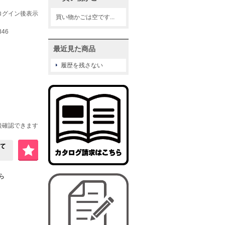
ログイン後表示
買い物かごは空です...
346
最近見た商品
履歴を残さない
後確認できます
ちら