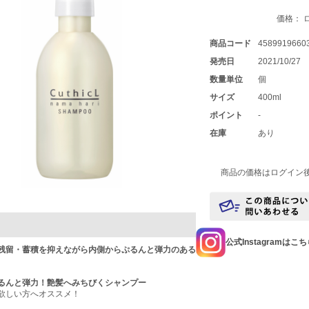
価格： 
商品コード
4589919660
発売日
2021/10/27
数量単位
個
サイズ
400ml
ポイント
-
在庫
あり
商品の価格はログイン
公式Instagramはこ
残留・蓄積を抑えながら内側からぷるんと弾力のある
るんと弾力！艶髪へみちびくシャンプー
欲しい方へオススメ！