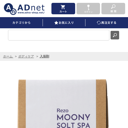
NOTTO Rezo ムーニーソルト 500g を買うならADNET
ホーム
>
ボディケア
>
入浴剤