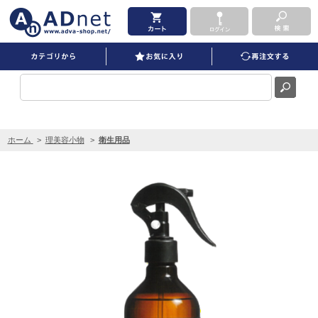
消臭スプレー JIO を買うならADNET
ホーム
>
理美容小物
>
衛生用品