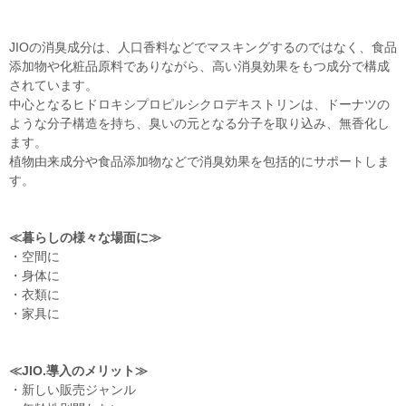
JIOの消臭成分は、人口香料などでマスキングするのではなく、食品
添加物や化粧品原料でありながら、高い消臭効果をもつ成分で構成
されています。
中心となるヒドロキシプロピルシクロデキストリンは、ドーナツの
ような分子構造を持ち、臭いの元となる分子を取り込み、無香化し
ます。
植物由来成分や食品添加物などで消臭効果を包括的にサポートしま
す。
≪暮らしの様々な場面に≫
・空間に
・身体に
・衣類に
・家具に
≪JIO.導入のメリット≫
・新しい販売ジャンル