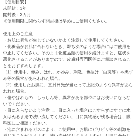
【使用目安】
未開封：3年
開封後：3カ月
※使用期限に関わらず開封後は早めにご使用ください。
使用上のご注意
・お肌に異常が生じていないかよく注意して使用してください。
・化粧品がお肌に合わないとき、即ち次のような場合にはご使用を
中止してください。そのまま化粧品類の使用を続けますと、症状を
悪化させることがありますので、皮膚科専門医等にご相談されるこ
とをおすすめします。
（1）使用中、赤み、はれ、かゆみ、刺激、色抜け（白斑等）や黒ず
み等の異常があらわれた場合。
（2）使用したお肌に、直射日光が当たって上記のような異常があら
われた場合。
・傷やはれもの、しっしん等、異常がある部位にはお使いにならな
いでください。
・目に入らないよう注意し、目に入った場合はこすらずにすぐに水
又はぬるま湯で洗い流してください。目に異物感が残る場合は、眼
科医にご相談ください。
・泡に含まれるガスにより、ご使用中、お肌にピリピリ等の刺激を
感じることがあります。洗い流せばおさまりますが、お肌に合わな