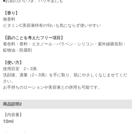
■お肌のざらつき、ハリ不足にも
【香り】
無香料
ビタミンC美容液特有の匂いも気にならず使いやすい
【肌のことを考えたフリー項目】
着色料・香料・エタノール・パラベン・シリコン・紫外線吸収剤・
鉱物油・防腐剤
【使い方】
使用目安 2～3滴
洗顔後、適量（2～3滴）を手に取り、肌にやさしくなじませてくだ
さい。
お手持ちのローションや美容液との併用も可能です。
商品説明2
【内容量】
10ml