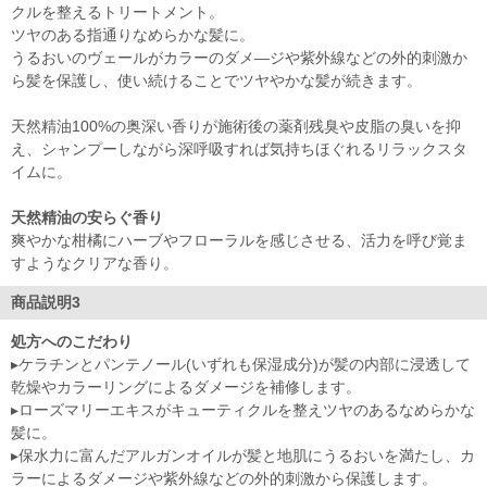
クルを整えるトリートメント。
ツヤのある指通りなめらかな髪に。
うるおいのヴェールがカラーのダメ―ジや紫外線などの外的刺激か
ら髪を保護し、使い続けることでツヤやかな髪が続きます。
天然精油100%の奥深い香りが施術後の薬剤残臭や皮脂の臭いを抑
え、シャンプーしながら深呼吸すれば気持ちほぐれるリラックスタ
イムに。
天然精油の安らぐ香り
爽やかな柑橘にハーブやフローラルを感じさせる、活力を呼び覚ま
すようなクリアな香り。
商品説明3
処方へのこだわり
▸ケラチンとパンテノール(いずれも保湿成分)が髪の内部に浸透して
乾燥やカラーリングによるダメージを補修します。
▸ローズマリーエキスがキューティクルを整えツヤのあるなめらかな
髪に。
▸保水力に富んだアルガンオイルが髪と地肌にうるおいを満たし、カ
ラーによるダメージや紫外線などの外的刺激から保護します。