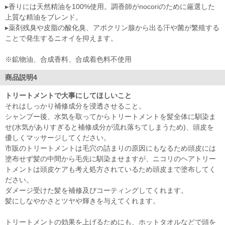
▸香りには天然精油を100%使用。調香師がnocoriのために厳選した
上質な精油をブレンド。
▸薬剤残臭や皮脂の酸化臭、アポクリン腺から出る汗や菌が繁殖する
ことで発生するニオイを抑えます。
※鉱物油、合成香料、合成着色料不使用
商品説明4
トリートメントで大事にしてほしいこと
それはしっかり補修成分を浸透させること。
シャンプー後、水気を取ってからトリートメントを髪全体に馴染ま
せ(水気がありすぎると補修成分が流れ落ちてしまうため)、頭皮を
優しくマッサージしてください。
市販のトリートメントは毛穴の詰まりの原因にもなるため頭皮には
塗布せず髪の中間から毛先に馴染ませますが、ニコリのヘアトリー
トメントは頭皮ケアも考え処方されているため頭皮まで塗布してく
ださい。
ダメージ受けた髪を補修及びコーティングしてくれます。
髪にしなやかさとツヤや輝きを与えてくれます。
トリートメントの効果を上げるためにも、ホットタオルなどで頭を