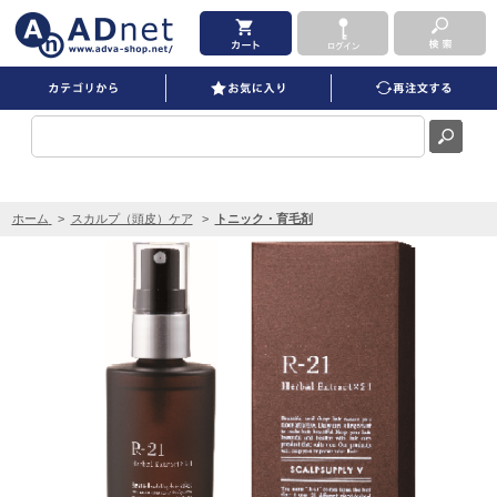
サンコール R‐21 スキャルプサプリ V 115mL を買うならADNET
ホーム
>
スカルプ（頭皮）ケア
>
トニック・育毛剤