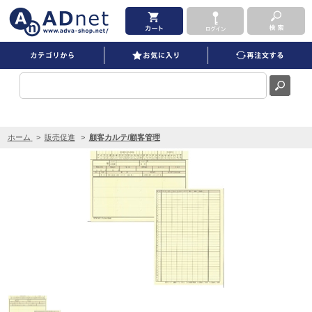
サンコール3cLoveカルテ C 200枚 を買うならADNET
ホーム
>
販売促進
>
顧客カルテ/顧客管理