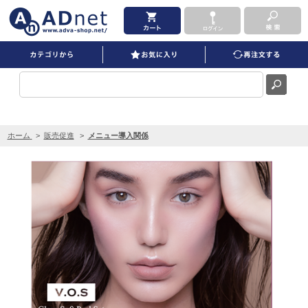
グレーズソフトピール導入セット ＋ 講習 を買うならADNET
ホーム
>
販売促進
>
メニュー導入関係