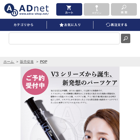
V3ピンジェクトセラム(予約受付中)POP を買うならADNET
ホーム
>
販売促進
>
POP