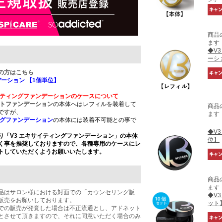
商品
ます
◆V
ーシ
の方はこちら
デーション 【1個単位】
イティングファンデーションのケースについて
ントファンデーション
の本体へはレフィルを装着して
商品
ですが、
ます
ングファンデーション
の本体には装着不可能との事で
◆V
り「V3 エキサイティングファンデーション」の本体
位】
く事を推奨しておりますので、各種専用のケースにレ
トしていただくようお願いいたします。
商品
ます
品はサロン様における対面での「カウンセリング販
◆V
販売をお願いしております。
ット
での販売が発覚した場合は不正流通とし、アドネット
とさせて頂きますので、それに同意いただく場合のみ