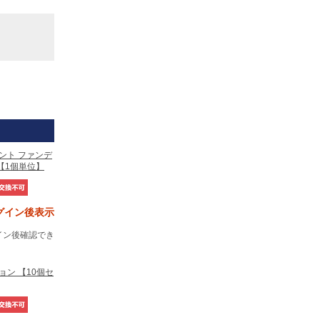
ェント ファンデ
【1個単位】
グイン後表示
イン後確認でき
ョン 【10個セ