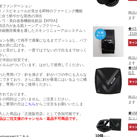
。
射ファンデーション
針イノスピキュールが見せる即時のファーミング機能
商品
色に合う鮮やかな肌色の演出
ます
シワ・美白改善機能化粧品【KFDA】
に肌活力がある肌トーンアップクリーム
◆V
血幹細胞培養液を通したスキンリニューアルシステム＜
【1
ョンを開いて両手で適量になるまでプッシュし、パフ
数か所に広げる。
ッと音がします。一度ではでないので出るまでゆっく
さい。
商品
で半顔が目安です。
ます
ィルムがついています。はがして使用してください。
◆V
位】
れた専用パフ：針を潰さず、針がパフの中にも入らな
にできており、さらに肌に針が垂直にはいるように構
す。専用パフをご使用ください。
されております。
商品
トの同封はございません。ご注意ください。
ます
をご要望の方は
こちら
からご注文をお願いいたしま
◆V
入した商品は「正規販売店」として告知可能です。
セッ
品はご注文後のキャンセル・返品不可商品です。
nstagramはこちら