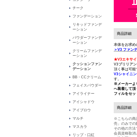
チーク
ファンデーション
リキッドファンデ
ーション
商品詳細
パウダーファンデ
ーション
本体をお求め
＞
V3 ファン
クリームファンデ
ーション
★V3エキサ
クッションファン
V3ブリリア
デーション
頂く事は可能
V3シャイニ
BB・CCクリーム
す。
※メーカーよ
フェイスパウダー
へ装着して頂
フィルをセッ
アイライナー
アイシャドウ
商品詳細
アイブロウ
マルチ
※こちらの商
売」のみでの
マスカラ
その他の方法
会員資格取消
リップ・口紅