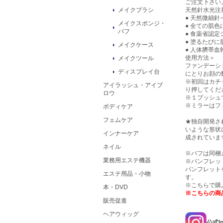
ご注文下さい
天然針水光注
メイクブラシ
● 天然微細
メイクスポンジ・
● 全ての肌
パフ
● 食薬省認定
● 塗るたび
メイクケース
● 人体臍帯
使用方法＞
メイクツール
ファンデーシ
ディスプレイ台
にとりお顔の
※初回はカチ
アイラッシュ・アイブ
り押してくだ
ロウ
※１プッシュ
※ミラーはフ
ボディケア
フェムケア
★独自開発さ
いような形状
インナーケア
成されていま
ネイル
※パフは同梱
業務用エステ機器
※パンフレッ
パンフレット
エステ用品・小物
す。
※こちらで購
本・DVD
※こちらの商
販売促進
ヘアウィッグ
公式I