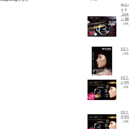
商品
ます
【A
ン 横
（A
V3
（A
V3
た)P
（A
V3
中)P
（A