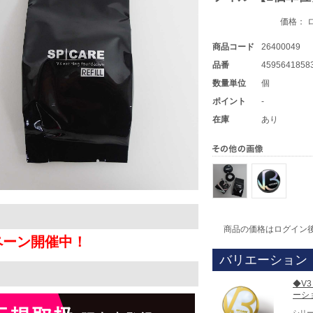
価格： 
商品コード
26400049
品番
4595641858
数量単位
個
ポイント
-
在庫
あり
商品の価格はログイン
ペーン開催中！
バリエーション
◆V
ーシ
シリー