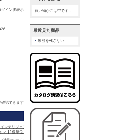
ログイン後表示
買い物かごは空です...
326
最近見た商品
履歴を残さない
後確認できます
3 インテリジェント ファンデ
ョン【1個単位】
ズ待望のシーズン4