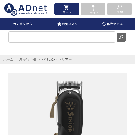
WAHL 5Star コードレス シニア 3rd Edition を買うならADNET
ホーム
>
理美容小物
>
バリカン・トリマー