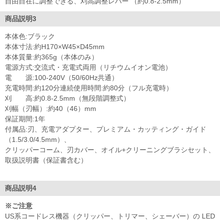
自由自在に調整できる、刈高調整レバー （約0.8-2.5mm）
商品説明3
本体色:ブラック
本体寸法:約H170×W45×D45mm
本体質量:約365g（本体のみ）
電源方式:交流式・充電式両用（リチウムイオン電池）
電 源:100-240V（50/60Hz共通）
充電時間:約120分連続使用時間:約80分（フル充電時）
刈 高:約0.8-2.5mm（無段階調整式）
刈幅（刃幅）:約40（46）mm
保証期間:1年
付属品:刃、充電アダプター、プレミアム・カッティング・ガイド
（1.5/3.0/4.5mm）、
クリッパーコーム、刃カバー、オイル+クリーニングブラシセット、
取扱説明書（保証書含む）
商品説明4
※ご注意
US系コードレス機器（クリッパー、トリマー、シェーバー）の LED