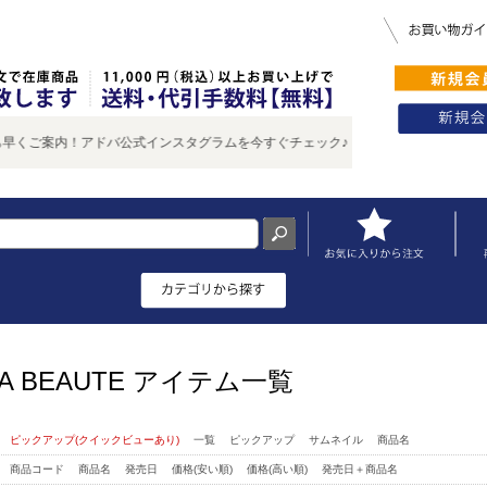
ご案内！アドバ公式インスタグラムを今すぐチェック♪
LA BEAUTE アイテム一覧
：
ピックアップ(クイックビューあり)
一覧
ピックアップ
サムネイル
商品名
：
商品コード
商品名
発売日
価格(安い順)
価格(高い順)
発売日＋商品名