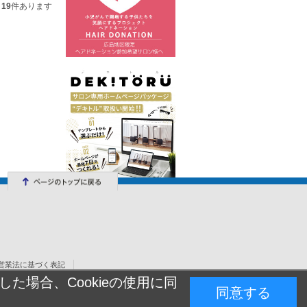
19
件あります
営業法に基づく表記
た場合、Cookieの使用に同
同意する