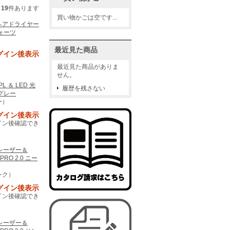
19
件あります
買い物かごは空です...
ヘアドライヤー
ォーツ
）
最近見た商品
グイン後表示
最近見た商品がありま
せん。
PL ＆ LED 光
履歴を残さない
グレー
ー）
グイン後表示
イン後確認でき
E レーザー＆
RO 2.0 ニー
ンク）
グイン後表示
イン後確認でき
E レーザー＆