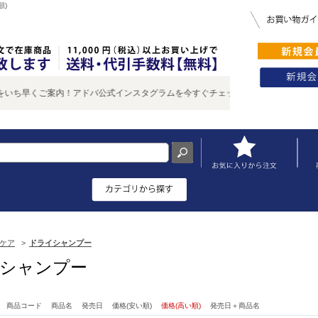
順)
早くご案内！アドバ公式インスタグラムを今すぐチェック♪
ケア
>
ドライシャンプー
シャンプー
：
商品コード
商品名
発売日
価格(安い順)
価格(高い順)
発売日＋商品名