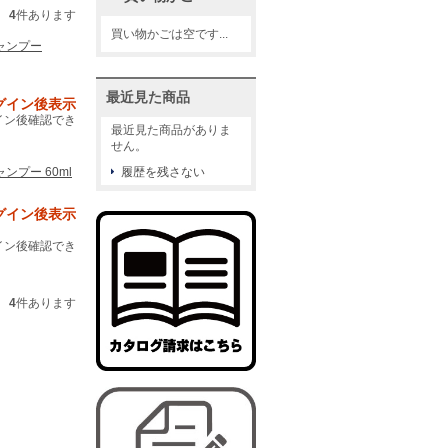
4
件あります
買い物かごは空です...
シャンプー
最近見た商品
グイン後表示
イン後確認でき
最近見た商品がありま
せん。
ャンプー 60ml
履歴を残さない
グイン後表示
イン後確認でき
4
件あります