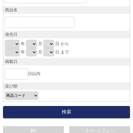
商品名
発売日
年
月
日 から
年
月
日 まで
掲載日
日以内
並び順
PC
スマートフォン