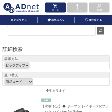
レイボーテ を買うならADNET 並び順：商品コード
詳細検索
表示方法：
並べ替え：
4
件あります
【廃盤予定】◆ ヤーマン レイボーテRフラ
ッシュ ハイパー for Salon